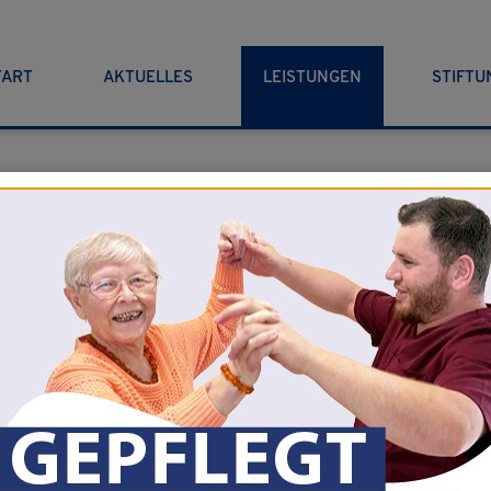
TART
AKTUELLES
LEISTUNGEN
STIFTU
zur Übersicht
lasse der Pestalozzi Schule aus Hameln zu Besuch.
ie einen Projekttag vor der Zeugnissausgabe durch. Aufgeteilt
ensch ärgere dich nicht” gespielt.
chen den Schülern und Bewohnern.