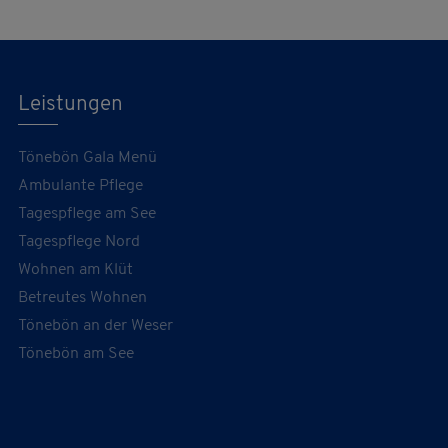
Leistungen
Tönebön Gala Menü
Ambulante Pflege
Tagespflege am See
Tagespflege Nord
Wohnen am Klüt
Betreutes Wohnen
Tönebön an der Weser
Tönebön am See