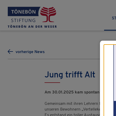
S
vorherige News
Jung trifft Alt
Am 30.01.2025 kam spontan eine 7. K
Gemeinsam mit ihren Lehrern führten S
unseren Bewohnern „Vertellekes” und „M
Es entstand ein toller Austausch zwis