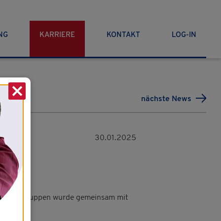
NG
KARRIERE
KONTAKT
LOG-IN
X
nächste News
30.01.2025
 in zwei Gruppen wurde gemeinsam mit