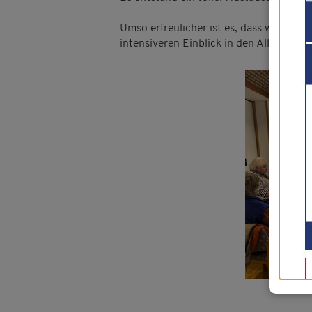
Umso erfreulicher ist es, dass wir ein
intensiveren Einblick in den Alltag in e