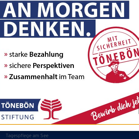
Leistungen
Tönebön Gala Menü
Ambulante Pflege
Tagespflege am See