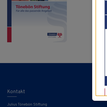
Kontakt
Julius Tönebön Stiftung