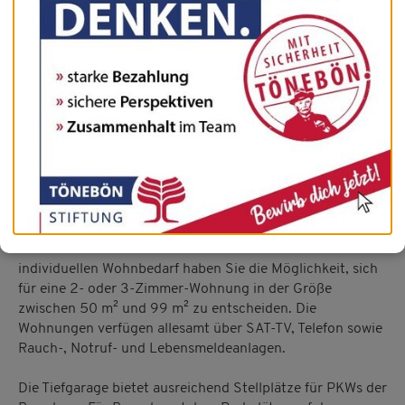
Der Wohnpark "Tönebön am Klüt – Wohnen in guter
Nachbarschaft" steht für individuelles Wohnen zur Miete.
Die fünf attraktiv gestalteten Häuser liegen inmitten von
Grünanlagen am idyllischen Klütwald. Der Wohnpark
verfügt neben dem Tönebön Haus mit seinem
Kulturzentrum und seinem Café am Klüt über insgesamt
70 barrierefreie Wohnungen.
Alle 70 Wohnungen sind separat erschlossen, über einen
Aufzug erreichbar und bieten mit ihrer barrierefreien
Ausstattung einen Wohnkomfort in gehobenen Standard.
Das Wohnungsangebot umfasst dabei eine breite Palette
unterschiedlicher Grundrisse. Ganz nach Ihrem
individuellen Wohnbedarf haben Sie die Möglichkeit, sich
für eine 2- oder 3-Zimmer-Wohnung in der Größe
zwischen 50 m² und 99 m² zu entscheiden. Die
Wohnungen verfügen allesamt über SAT-TV, Telefon sowie
Rauch-, Notruf- und Lebensmeldeanlagen.
Die Tiefgarage bietet ausreichend Stellplätze für PKWs der