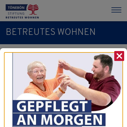
BETREUTES WOHNEN
X
Formulare
Anmeldebogen
PDF (143 KB)