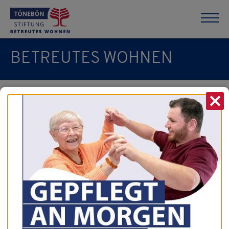
BETREUTES WOHNEN
X
Formulare
Anmeldebogen
PDF (143 KB)