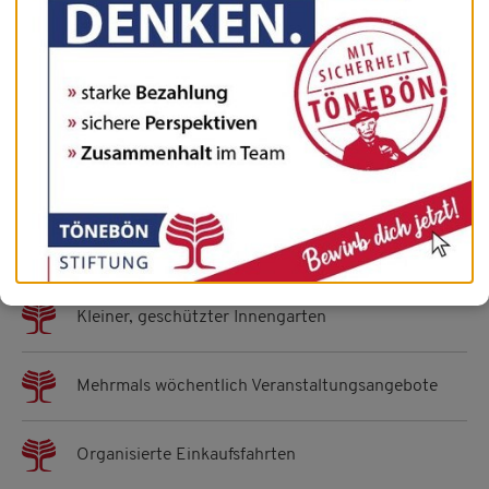
Marktstraße 13
In der Altstadt, zentral an der Fußgängerzone gelegenes
Haus mit besonderer Atmosphäre.
22 Wohnungen zwischen 50 m² und 60 m², z. T.
mit Balkon
Großzügiger Gemeinschaftsbereich zum Klönen
und Einnehmen der Mahlzeiten in Gemeinschaft
Kleiner, geschützter Innengarten
Mehrmals wöchentlich Veranstaltungsangebote
Organisierte Einkaufsfahrten