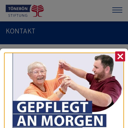
KONTAKT
X
Julius Tönebön Stiftung
Fischbecker Straße 31
31785 Hameln