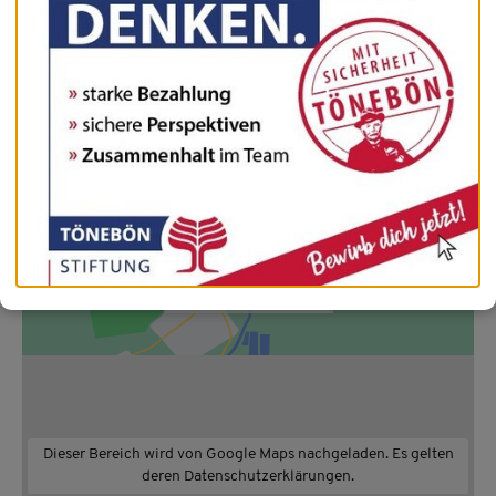
Tel. 05151 / 797-0
Fax 05151 / 797-197
mail:
info@toeneboen-stiftung.de
Diesen externen Inhalt anzeigen
Entscheidung merken
Dieser Bereich wird von Google Maps nachgeladen. Es gelten
deren Datenschutzerklärungen.