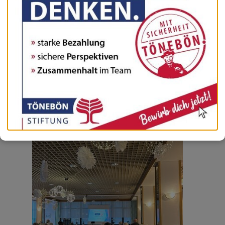
Am 08.01.2025 wurde der Neujahrsempfang von Ihnen
sehr gut besucht. Alle Teilnehmer lauschten gespannt den
vorgetragenen Gedichten und verfolgten aufmerksam die
Präsentation mit Fotos von den vergangenen Angeboten
und Veranstaltungen 2024. Zum Abschluss bekam jeder
Teilnehmer einen Jahresrückblick in Papierform
ausgehändigt. Hier wurden alle wichtigen Erlebnisse aus
2024 nochmal kurz zusammengefasst.
Das war ein schöner Abschluss von 2024 und zu gleich
ein super Start für 2025.