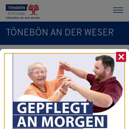
TÖNEBÖN AN DER WESER
X
vorherige News
zur Übersicht
nächste News
08.01.2025
Neujahrsempfang
Am 08.01.2025 wurde der Neujahrsempfang von Ihnen
sehr gut besucht.