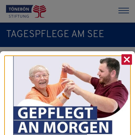
TAGESPFLEGE AM SEE
X
vorherige News
zur Übersicht
nächste News
20.06.2025
Grillnachmittag
Sommer, Sonne, Grillen…