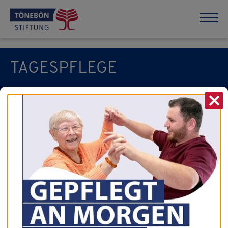
TAGESPFLEGE
X
vorherige News
zur Übersicht
nächste News
23.01.2024
Tschüß 2023 und auf ein
Neues 2024!!!