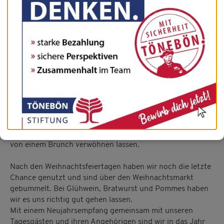
Zum Jahresende war bei uns in der Tagespflege noch
einiges los!!!
…….kurz vor Weihnachten haben wir ganz fleißig
verschiedenste Kekse gebacken.
Unsere Tagesgäste rollten den selbstgemachten Teig aus,
stachen Kekse aus und nach dem Backen wurden diese
noch kunterbunt dekoriert. Natürlich wurde
zwischendurch auch schon der ein andere Keks probiert.
Wir finden, dass sich das Ergebnis sehen lassen kann.
In der Woche vor Weihnachten haben wir uns jeden Mittag
von einem Brunch verwöhnen lassen.
Nach den Weihnachtsfeiertagen haben wir noch die letzte
Chance genutzt und sind über den Weihnachtsmarkt
gebummelt. Bei Glühwein, Bratwurst und Pommes haben
wir es uns richtig gut gehen lassen.
Mit einem Neujahrsempfang gemeinsam mit unseren
Tagesgästen und ihren Angehörigen sind wir in das Jahr