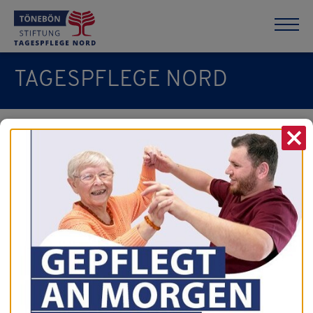
TAGESPFLEGE NORD
X
vorherige News
zur Übersicht
nächste News
16.02.2024
Valentinstag-
Überraschung!