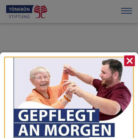
X
vorherige News
zur Übersicht
nächste News
15.07.2022
Tag der offenen Tür
Die Tagespflege am See öffnette ihre Türen...