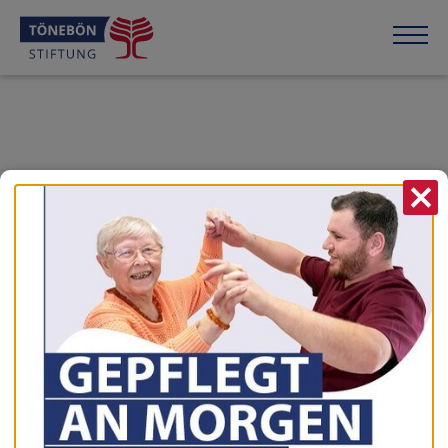
X
vorherige News
zur Übersicht
nächste News
05.06.2024
Spargelfahrt
Zwei gelungene Spargelfahrt zum Seehof liegen hinter
uns.