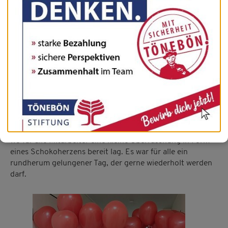
Drei nette Mitarbeiterinnen sind in Verkleidung - mit
vielen Herzen verziert - durch die Wohnbereiche
gegangen, um am Tag der Liebe alle Bewohner mit einem
Helium-Herzballon zu überraschen.
Was war das für eine Freude, wie die Augen der Bewohner
leuchteten, wenn der Ballon am Bett, Rollator, Rollstuhl
oder am Handgelenk befestigt wurde.
Amors Pfeil wurde auf dem Luftballonwagen transportiert,
wo für alle Mitarbeiter eine kleine Überraschung in Form
eines Schokoherzens bereit lag. Es war für alle ein
rundherum gelungener Tag, der gerne wiederholt werden
darf.