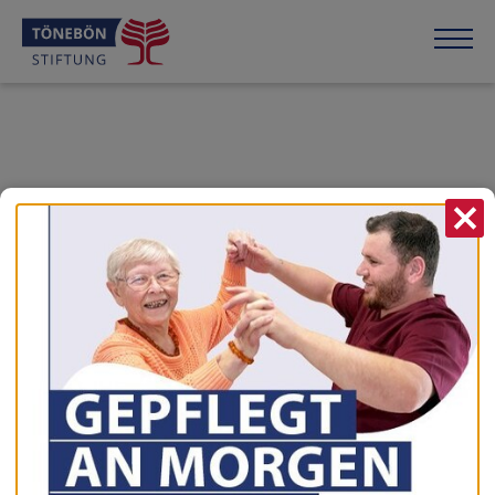
X
vorherige News
zur Übersicht
nächste News
16.02.2023
Valentinstag
Was für ein Hallo herrschte am 14. Februar ab 10 Uhr bei
Tönebön an der Weser...